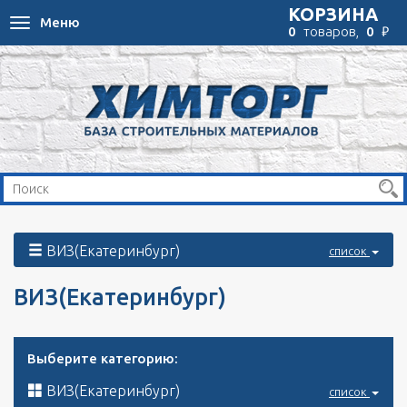
КОРЗИНА
Меню
Toggle
₽
0
товаров,
0
navigation
ВИЗ(Екатеринбург)
список
ВИЗ(Екатеринбург)
Выберите категорию:
ВИЗ(Екатеринбург)
список