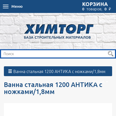
КОРЗИНА
Меню
Toggle
₽
0
товаров,
0
navigation
Ванна стальная 1200 АНТИКА с ножками/1,8мм
список
Ванна стальная 1200 АНТИКА с
ножками/1,8мм