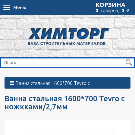
КОРЗИНА
Меню
Toggle
₽
0
товаров,
0
navigation
Ванна стальная 1600*700 Tevro с
ножкками/2,7мм
список
Ванна стальная 1600*700 Tevro с
ножкками/2,7мм