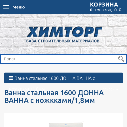
КОРЗИНА
Меню
Toggle
₽
0
товаров,
0
navigation
Ванна стальная 1600 ДОННА ВАННА с
ножкками/1,8мм
список
Ванна стальная 1600 ДОННА
ВАННА с ножкками/1,8мм