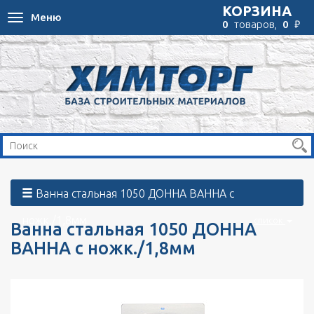
КОРЗИНА
Меню
Toggle
₽
0
товаров,
0
navigation
Ванна стальная 1050 ДОННА ВАННА с
ножк./1,8мм
список
Ванна стальная 1050 ДОННА
ВАННА с ножк./1,8мм