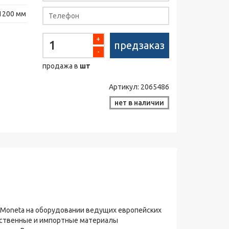
1200 мм
+
предзаказ
-
продажа в
шт
Артикул:
2065486
нет в наличии
 Moneta на оборудовании ведущих европейских
чественные и импортные материалы