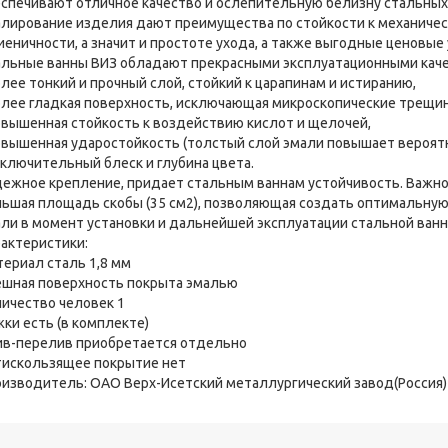
спечивают отличное качество и ослепительную белизну стальных 
лирование изделия дают преимущества по стойкости к механическ
иеничности, а значит и простоте ухода, а также выгодные ценовые 
льные ванны ВИЗ обладают прекрасными эксплуатационными каче
олее тонкий и прочный слой, стойкий к царапинам и истиранию,
олее гладкая поверхность, исключающая микроскопические трещи
овышенная стойкость к воздействию кислот и щелочей,
овышенная ударостойкость (толстый слой эмали повышает вероятн
сключительный блеск и глубина цвета.
ежное крепление, придает стальным ваннам устойчивость. Важно
ьшая площадь скобы (35 см2), позволяющая создать оптимальную 
ли в момент установки и дальнейшей эксплуатации стальной ванн
актеристики:
ериал сталь 1,8 мм
шная поверхность покрыта эмалью
ичество человек 1
ки есть (в комплекте)
в-перелив приобретается отдельно
искользящее покрытие нет
изводитель: ОАО Верх-Исетский металлургический завод(Россия)