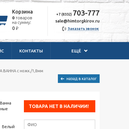
Корзина
703-777
+7 (8332)
0
товаров
sale@himtorgkirov.ru
на сумму:
₽
0
Заказать звонок
ЙС
КОНТАКТЫ
ЕЩЁ
А ВАННА с ножк./1,8мм
назад в каталог
 Ванна
ТОВАРА НЕТ В НАЛИЧИИ!
ьные
Белый