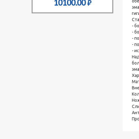
10100.00
₽
обе
эма
гиг
Ста
- б
- б
- п
- п
- и
Над
бол
эма
Хар
Мат
Вне
Кол
Нож
Сли
Ант
Про