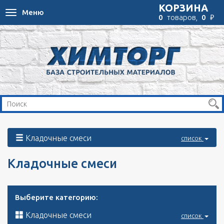
КОРЗИНА
Меню
Toggle
₽
0
товаров,
0
navigation
Кладочные смеси
список
Кладочные смеси
Выберите категорию:
Кладочные смеси
список