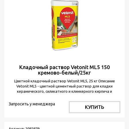
Кладочный раствор Vetonit ML5 150
кремово-белый/25кг
Цветной кладочный раствор Vetonit ML5, 25 кг Описание
Vetonit ML5 - цветной цементный раствор для кладки
керамического, силикатного и клинкерного кирпича и
цветового оформления швов Для выполнения кладки
керамического и силикатного кирпича с водопоглощением до
Запросить у менеджера
КУПИТЬ
15%, а также клинкерного кирпича с водопоглощением 4 - 6%.
Подходит для кладки наружных и внутренних стен,
дымоходов над кровлей, а также изолированной облицовки
печных конструкций. Преимущества Проверенное качество:
более 50 лет на рынке Повышенная стойкость к высолам на
Артикул: 2082879