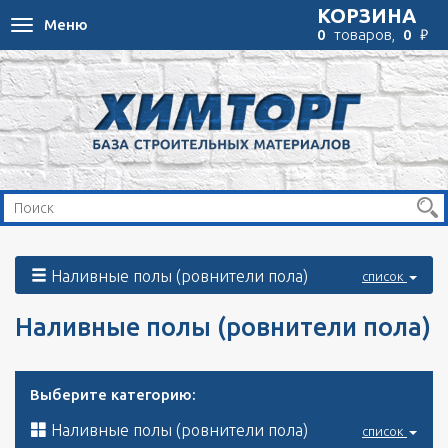
КОРЗИНА
Меню
Toggle
₽
0
товаров,
0
navigation
Наливные полы (ровнители пола)
список
Наливные полы (ровнители пола)
Выберите категорию:
Наливные полы (ровнители пола)
список