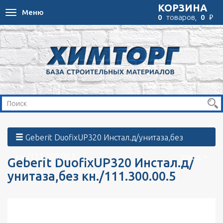
КОРЗИНА
Меню
Toggle
₽
0
товаров,
0
navigation
Geberit DuofixUP320 Инстал.д/унитаза,без
кн./111.300.00.5
список
Geberit DuofixUP320 Инстал.д/
унитаза,без кн./111.300.00.5