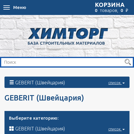
КОРЗИНА
Меню
Toggle
₽
0
товаров,
0
navigation
GEBERIT (Швейцария)
список
GEBERIT (Швейцария)
Выберите категорию:
GEBERIT (Швейцария)
список