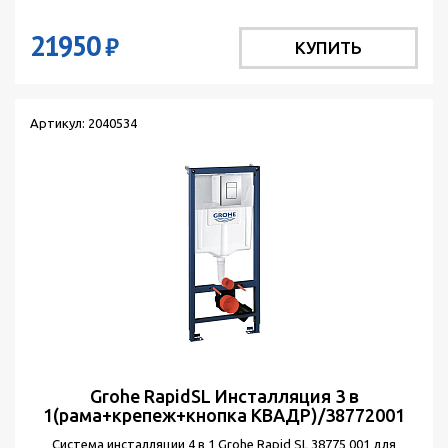
21950
₽
КУПИТЬ
Артикул: 2040534
Grohe RapidSL Инсталляция 3 в
1(рама+крепеж+кнопка КВАДР)/38772001
Система инсталляции 4 в 1 Grohe Rapid SL 38775 001 для