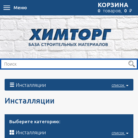
КОРЗИНА
Меню
Toggle
₽
0
товаров,
0
navigation
Инсталляции
список
Инсталляции
Выберите категорию:
Инсталляции
список