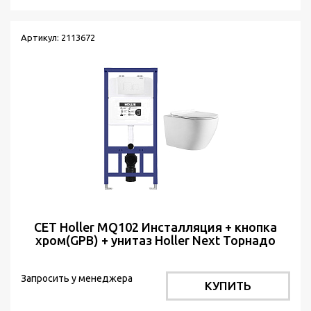
Артикул: 2113672
СЕТ Holler MQ102 Инсталляция + кнопка
хром(GPB) + унитаз Holler Next Торнадо
белый м/л
Запросить у менеджера
КУПИТЬ