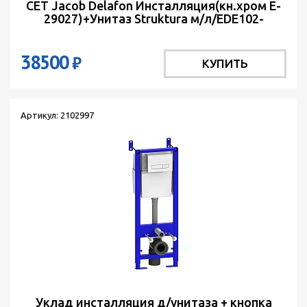
СЕТ Jacob Delafon Инсталляция(кн.хром E-
29027)+Унитаз Struktura м/л/EDE102-
00+E28931
38500
₽
КУПИТЬ
Артикул: 2102997
Уклад инсталляция д/унитаза + кнопка