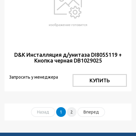
D&K Инсталляция д/унитаза DI8055119 +
Кнопка черная DB1029025
Запросить у менеджера
КУПИТЬ
Назад
1
2
Вперед