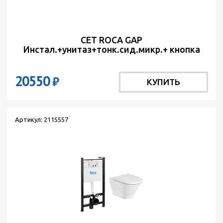
СЕТ ROCA GAP
Инстал.+унитаз+тонк.сид.микр.+ кнопка
ACTIVE PL B01 Хром
20550
₽
КУПИТЬ
Артикул: 2115557