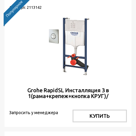
Артикул: 2113142
Grohe RapidSL Инсталляция 3 в
1(рама+крепеж+кнопка КРУГ)/
38971000+38965000
Запросить у менеджера
КУПИТЬ