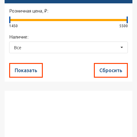
Розничная цена, ₽:
1450
5500
Наличие:
Все
Найдено товаров:
44
Сортировка:
по популярности
Выводить по:
30