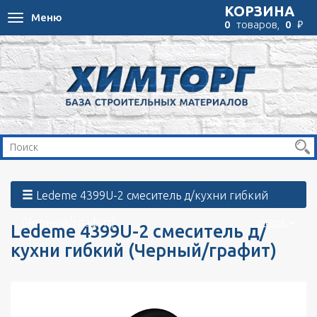
КОРЗИНА
Меню
Toggle
₽
0
товаров,
0
navigation
Ledeme 4399U-2 смеситель д/кухни гибкий
(Черный/графит)
список
Ledeme 4399U-2 смеситель д/
кухни гибкий (Черный/графит)