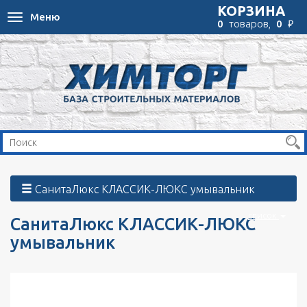
КОРЗИНА
Меню
Toggle
₽
0
товаров,
0
navigation
СанитаЛюкс КЛАССИК-ЛЮКС умывальник
список
СанитаЛюкс КЛАССИК-ЛЮКС
умывальник