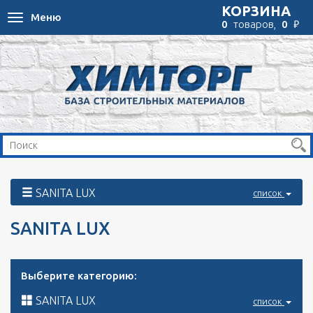
КОРЗИНА
Меню
Toggle
₽
0
товаров,
0
navigation
SANITA LUX
список
SANITA LUX
Выберите категорию:
SANITA LUX
список