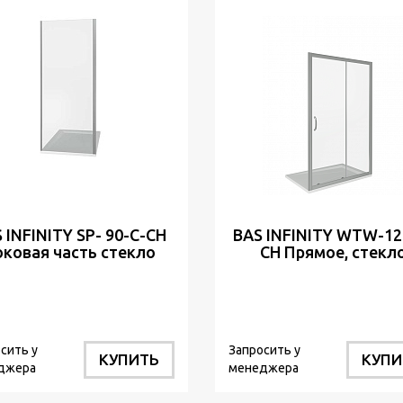
 INFINITY SP- 90-С-CH
BAS INFINITY WTW-12
оковая часть стекло
CH Прямое, стекл
Прозрачное 6мм
Прозрачное 6мм (б
поддона и автосли
сить у
Запросить у
КУПИТЬ
КУПИ
джера
менеджера