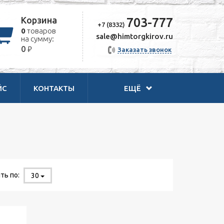
Корзина
703-777
+7 (8332)
0
товаров
sale@himtorgkirov.ru
на сумму:
₽
0
Заказать звонок
ЙС
КОНТАКТЫ
ЕЩЁ
ть по:
30