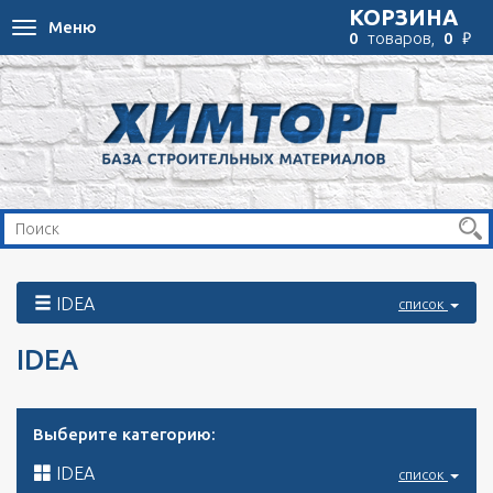
КОРЗИНА
Меню
Toggle
₽
0
товаров,
0
navigation
IDEA
список
IDEA
Выберите категорию:
IDEA
список