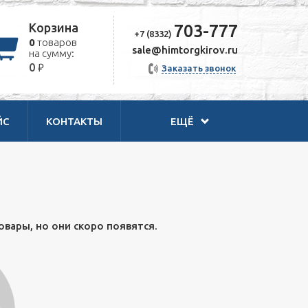
Корзина
703-777
+7 (8332)
0
товаров
sale@himtorgkirov.ru
на сумму:
₽
0
Заказать звонок
ЙС
КОНТАКТЫ
ЕЩЁ
овары, но они скоро появятся.