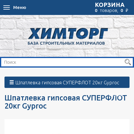
КОРЗИНА
Меню
Toggle
₽
0
товаров,
0
navigation
Шпатлевка гипсовая СУПЕРФЛОТ 20кг Gyproc
список
Шпатлевка гипсовая СУПЕРФЛОТ
20кг Gyproc