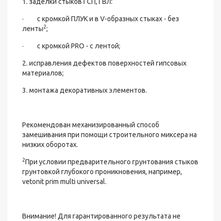
1. заделки стыков ГСП, ГВЛ:
· с кромкой ПЛУК и в V-образных стыках - без
2
ленты
;
· с кромкой PRO - с лентой;
2. исправления дефектов поверхностей гипсовых
материалов;
3. монтажа декоративных элементов.
Рекомендован механизированный способ
замешивания при помощи строительного миксера на
низких оборотах.
2
При условии предварительного грунтования стыков
грунтовкой глубокого проникновения, например,
vetonit prim multi universal.
Внимание! Для гарантированного результата не