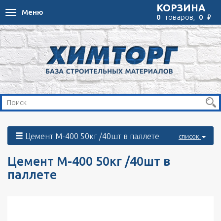
КОРЗИНА
Меню
Toggle
₽
0
товаров,
0
navigation
Цемент М-400 50кг /40шт в паллете
список
Цемент М-400 50кг /40шт в
паллете