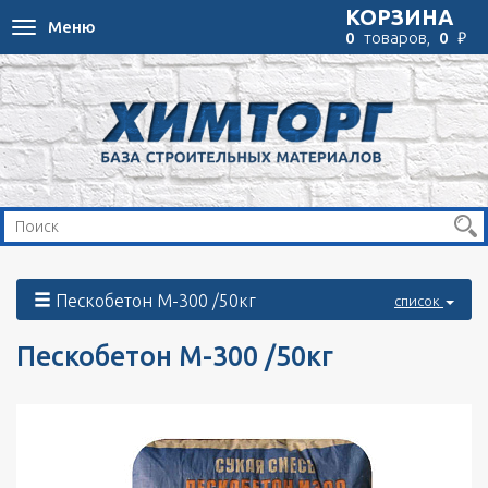
КОРЗИНА
Меню
Toggle
₽
0
товаров,
0
navigation
Пескобетон М-300 /50кг
список
Пескобетон М-300 /50кг