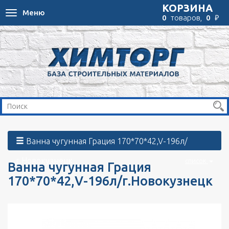
КОРЗИНА
Меню
Toggle
₽
0
товаров,
0
navigation
Ванна чугунная Грация 170*70*42,V-196л/
г.Новокузнецк
список
Ванна чугунная Грация
170*70*42,V-196л/г.Новокузнецк