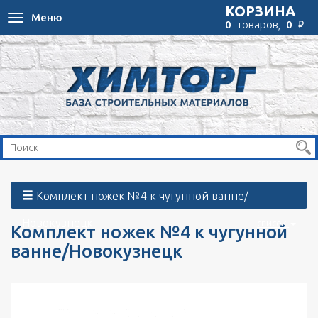
КОРЗИНА
Меню
Toggle
₽
0
товаров,
0
navigation
Комплект ножек №4 к чугунной ванне/
Новокузнецк
список
Комплект ножек №4 к чугунной
ванне/Новокузнецк