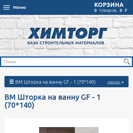
КОРЗИНА
Меню
Toggle
₽
0
товаров,
0
navigation
ВМ Шторка на ванну GF - 1 (70*140)
список
ВМ Шторка на ванну GF - 1
(70*140)