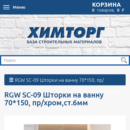
КОРЗИНА
Меню
Toggle
₽
0
товаров,
0
navigation
RGW SC-09 Шторки на ванну 70*150, пр/
хром,ст.6мм
список
RGW SC-09 Шторки на ванну
70*150, пр/хром,ст.6мм