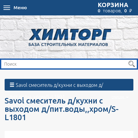
КОРЗИНА
Меню
Toggle
₽
0
товаров,
0
navigation
Savol смеситель д/кухни с выходом д/
пит.воды,,хром/S-L1801
список
Savol смеситель д/кухни с
выходом д/пит.воды,,хром/S-
L1801