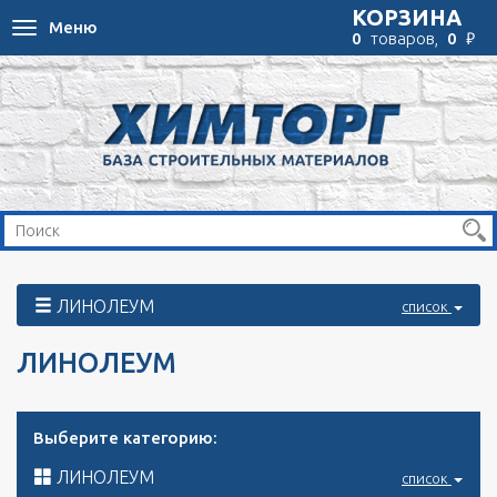
КОРЗИНА
Меню
Toggle
₽
0
товаров,
0
navigation
ЛИНОЛЕУМ
список
ЛИНОЛЕУМ
Выберите категорию:
ЛИНОЛЕУМ
список