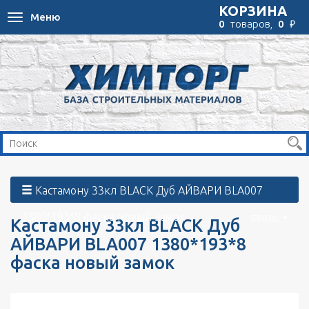
КОРЗИНА
Меню
Toggle
₽
0
товаров,
0
navigation
Кастамону 33кл BLACK Дуб АЙВАРИ BLA007
1380*193*8 фаска новый замок
список
Кастамону 33кл BLACK Дуб
АЙВАРИ BLA007 1380*193*8
фаска новый замок