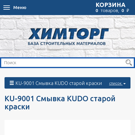
КОРЗИНА
Меню
Toggle
₽
0
товаров,
0
navigation
KU-9001 Смывка KUDO старой краски
список
KU-9001 Смывка KUDO старой
краски