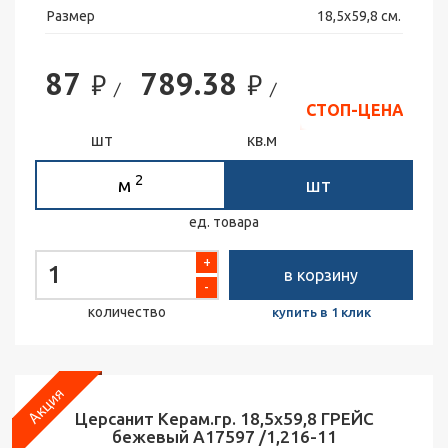
Размер
18,5х59,8 см.
87
789.38
₽
₽
/
/
СТОП-ЦЕНА
шт
кв.м
2
м
шт
ед. товара
+
в корзину
-
количество
купить в 1 клик
Церсанит Керам.гр. 18,5х59,8 ГРЕЙС
бежевый А17597 /1,216-11