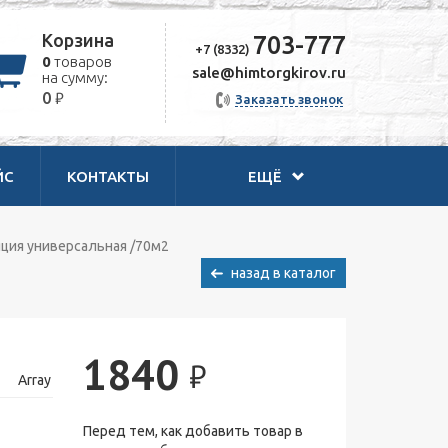
Корзина
703-777
+7 (8332)
0
товаров
sale@himtorgkirov.ru
на сумму:
₽
0
Заказать звонок
ЙС
КОНТАКТЫ
ЕЩЁ
ция универсальная /70м2
назад в каталог
1840
₽
Array
Перед тем, как добавить товар в