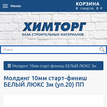
КОРЗИНА
Меню
Toggle
₽
0
товаров,
0
navigation
Молдинг 10мм старт-финиш БЕЛЫЙ ЛЮКС 3м
(уп.20) ПП
список
Молдинг 10мм старт-финиш
БЕЛЫЙ ЛЮКС 3м (уп.20) ПП