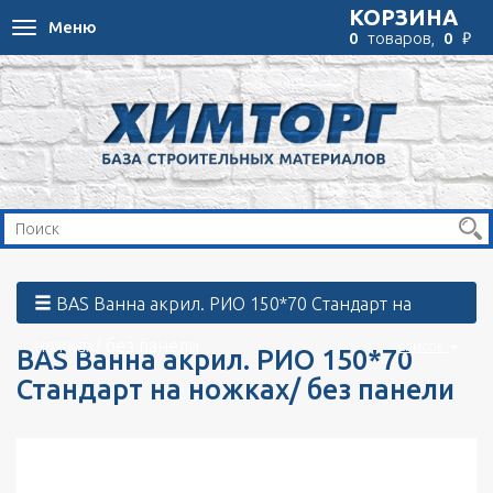
КОРЗИНА
Меню
Toggle
₽
0
товаров,
0
navigation
BAS Ванна акрил. РИО 150*70 Стандарт на
ножках/ без панели
список
BAS Ванна акрил. РИО 150*70
Стандарт на ножках/ без панели