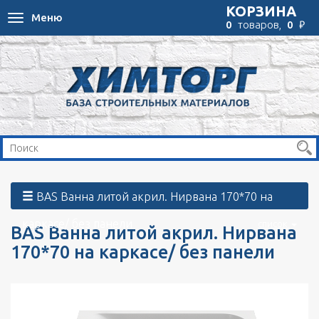
КОРЗИНА
Меню
Toggle
₽
0
товаров,
0
navigation
BAS Ванна литой акрил. Нирвана 170*70 на
каркасе/ без панели
список
BAS Ванна литой акрил. Нирвана
170*70 на каркасе/ без панели