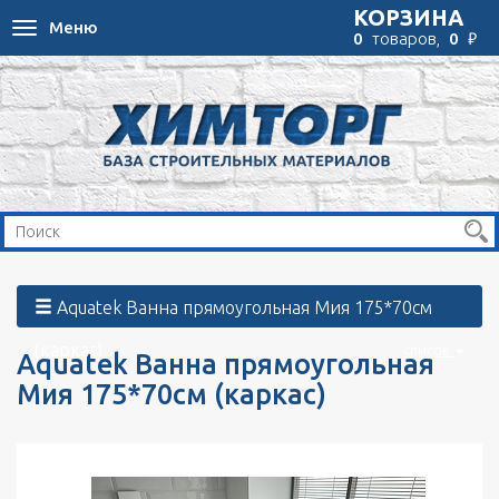
КОРЗИНА
Меню
Toggle
₽
0
товаров,
0
navigation
Aquatek Ванна прямоугольная Мия 175*70см
(каркас)
список
Aquatek Ванна прямоугольная
Мия 175*70см (каркас)