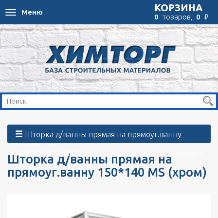
КОРЗИНА
Меню
Toggle
₽
0
товаров,
0
navigation
Шторка д/ванны прямая на прямоуг.ванну
150*140 MS (хром)
список
Шторка д/ванны прямая на
прямоуг.ванну 150*140 MS (хром)