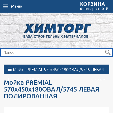
КОРЗИНА
Меню
Toggle
₽
0
товаров,
0
navigation
Мойка PREMIAL 570х450х180ОВАЛ/5745 ЛЕВАЯ
ПОЛИРОВАННАЯ
список
Мойка PREMIAL
570х450х180ОВАЛ/5745 ЛЕВАЯ
ПОЛИРОВАННАЯ