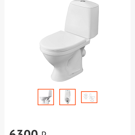
6300
₽