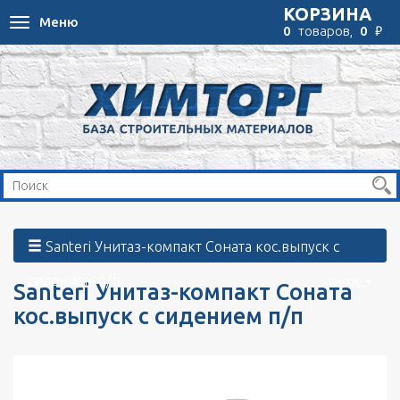
КОРЗИНА
Меню
Toggle
₽
0
товаров,
0
navigation
Santeri Унитаз-компакт Соната кос.выпуск с
сидением п/п
список
Santeri Унитаз-компакт Соната
кос.выпуск с сидением п/п