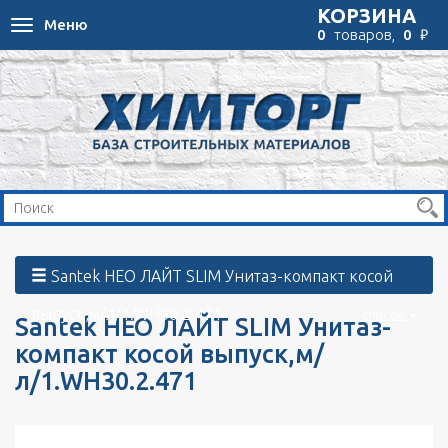
КОРЗИНА
Меню
Toggle
₽
0
товаров,
0
navigation
Santek НЕО ЛАЙТ SLIM Унитаз-компакт косой
выпуск,м/л/1.WH30.2.471
список
Santek НЕО ЛАЙТ SLIM Унитаз-
компакт косой выпуск,м/
л/1.WH30.2.471