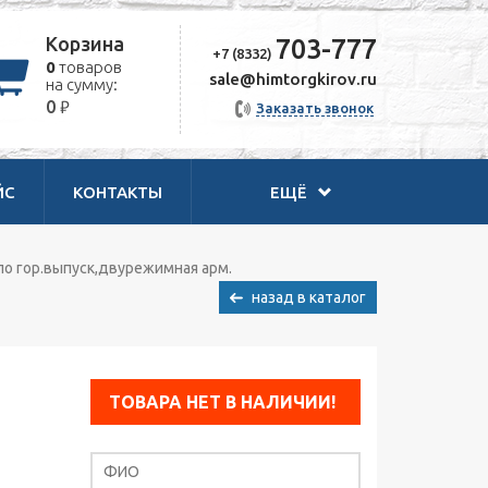
Корзина
703-777
+7 (8332)
0
товаров
sale@himtorgkirov.ru
на сумму:
₽
0
Заказать звонок
ЙС
КОНТАКТЫ
ЕЩЁ
ло гор.выпуск,двурежимная арм.
назад в каталог
ТОВАРА НЕТ В НАЛИЧИИ!