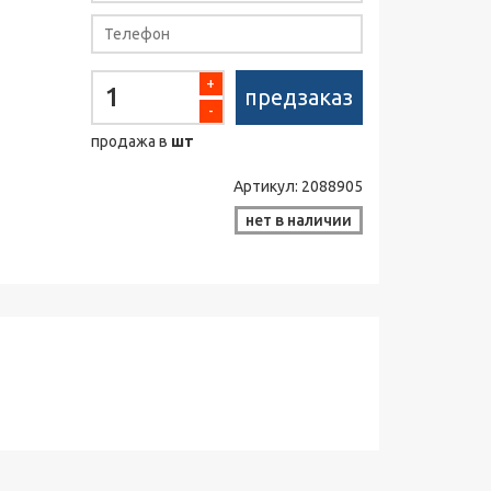
+
предзаказ
-
продажа в
шт
Артикул:
2088905
нет в наличии