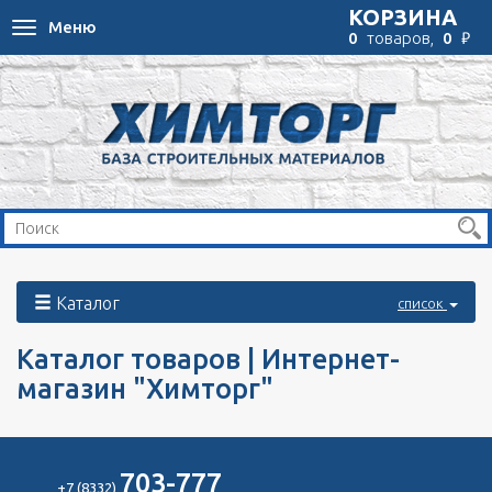
КОРЗИНА
Меню
Toggle
₽
0
товаров,
0
navigation
Каталог
список
Каталог товаров | Интернет-
магазин "Химторг"
703-777
+7 (8332)