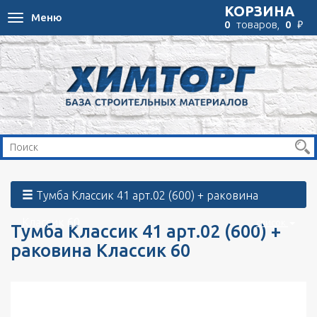
КОРЗИНА
Меню
Toggle
₽
0
товаров,
0
navigation
Тумба Классик 41 арт.02 (600) + раковина
Классик 60
список
Тумба Классик 41 арт.02 (600) +
раковина Классик 60