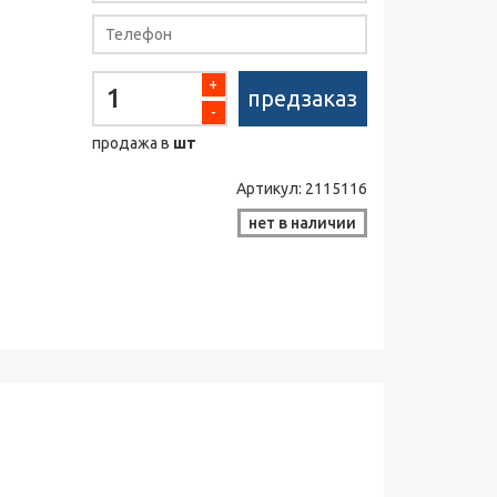
+
предзаказ
-
продажа в
шт
Артикул:
2115116
нет в наличии