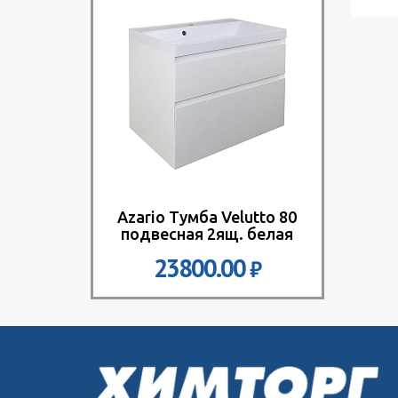
Azario Тумба Velutto 80
подвесная 2ящ. белая
матовая + раковина Слим
23800.00
₽
80