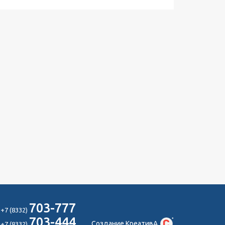
703-777
+7 (8332)
703-444
Создание КреативА
+7 (8332)