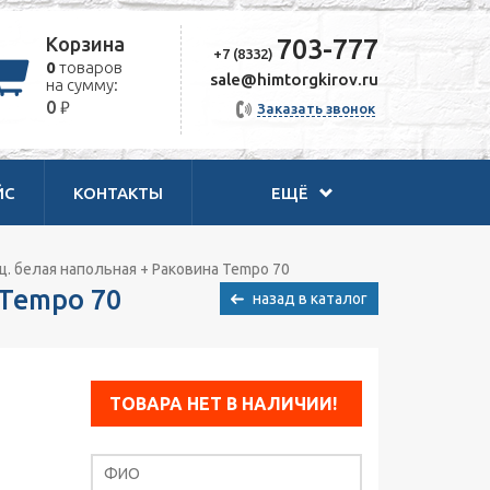
Корзина
703-777
+7 (8332)
0
товаров
sale@himtorgkirov.ru
на сумму:
₽
0
Заказать звонок
ЙС
КОНТАКТЫ
ЕЩЁ
щ. белая напольная + Раковина Tempo 70
 Tempo 70
назад в каталог
ТОВАРА НЕТ В НАЛИЧИИ!