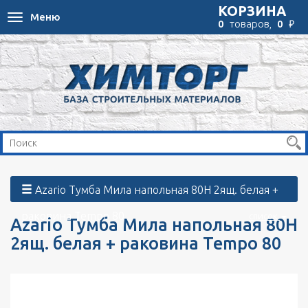
КОРЗИНА
Меню
Toggle
₽
0
товаров,
0
navigation
Azario Тумба Мила напольная 80Н 2ящ. белая +
раковина Tempo 80
список
Azario Тумба Мила напольная 80Н
2ящ. белая + раковина Tempo 80