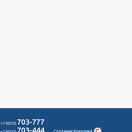
703-777
+7 (8332)
703-444
Создание КреативА
+7 (8332)