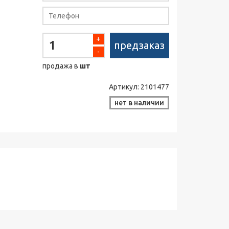
+
предзаказ
-
продажа в
шт
Артикул:
2101477
нет в наличии