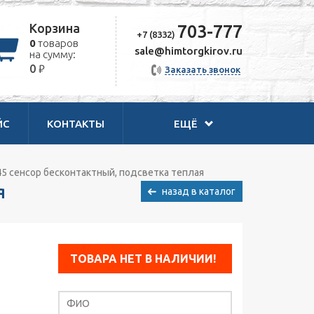
Корзина
703-777
+7 (8332)
0
товаров
sale@himtorgkirov.ru
на сумму:
₽
0
Заказать звонок
ЙС
КОНТАКТЫ
ЕЩЁ
45 сенсор бесконтактный, подсветка теплая
я
назад в каталог
ТОВАРА НЕТ В НАЛИЧИИ!