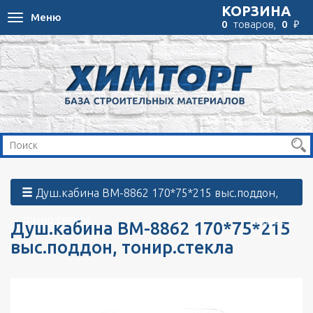
КОРЗИНА
Меню
Toggle
₽
0
товаров,
0
navigation
Душ.кабина ВМ-8862 170*75*215 выс.поддон,
тонир.стекла
список
Душ.кабина ВМ-8862 170*75*215
выс.поддон, тонир.стекла