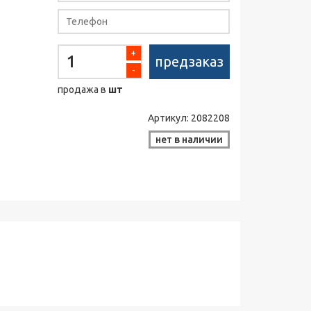
+
предзаказ
-
продажа в
шт
Артикул:
2082208
нет в наличии