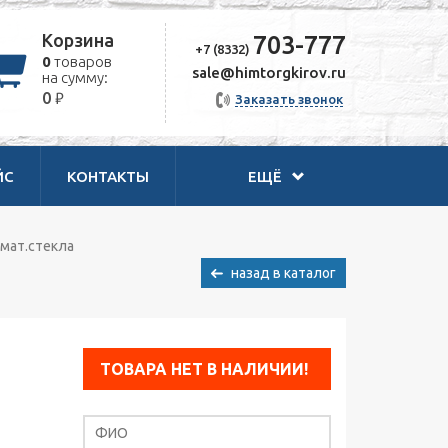
Корзина
703-777
+7 (8332)
0
товаров
sale@himtorgkirov.ru
на сумму:
₽
0
Заказать звонок
ЙС
КОНТАКТЫ
ЕЩЁ
 мат.стекла
назад в каталог
ТОВАРА НЕТ В НАЛИЧИИ!