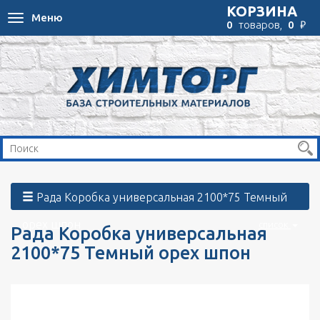
КОРЗИНА
Меню
Toggle
₽
0
товаров,
0
navigation
Рада Коробка универсальная 2100*75 Темный
орех шпон
список
Рада Коробка универсальная
2100*75 Темный орех шпон