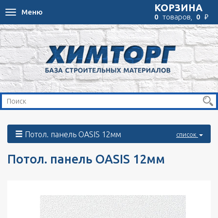
КОРЗИНА
Меню
Toggle
₽
0
товаров,
0
navigation
Потол. панель OASIS 12мм
список
Потол. панель OASIS 12мм