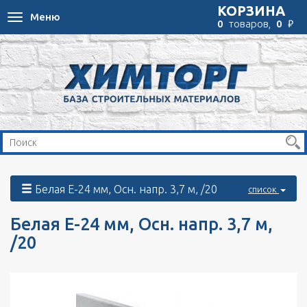
КОРЗИНА
Меню
Toggle
₽
0
товаров,
0
navigation
Белая E-24 мм, Осн. напр. 3,7 м, /20
список
Белая E-24 мм, Осн. напр. 3,7 м,
/20